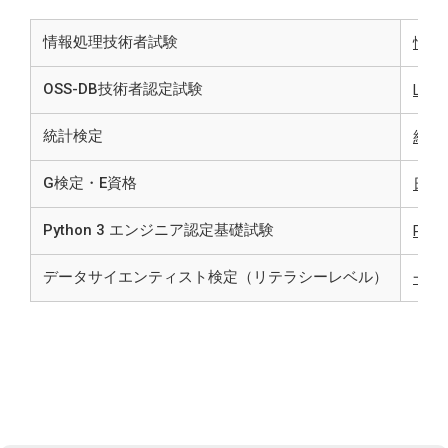
情報処理技術者試験
情報
OSS-DB技術者認定試験
LPI-
統計検定
統計
G検定・E資格
日本
Python 3 エンジニア認定基礎試験
Py
データサイエンティスト検定（リテラシーレベル）
一般