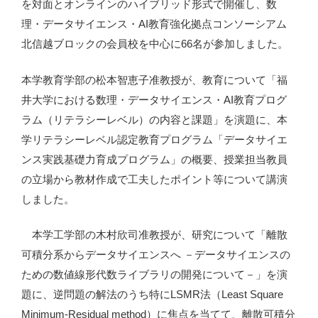
を対面とオンラインのハイブリッド形式で開催し、数
理・データサイエンス・AI教育強化拠点コンソーシアム
北信越ブロックの会員校を中心に66名が参加しました。
本学教育学部の松本智恵子准教授が、教育について「福
井大学における数理・データサイエンス・AI教育プログ
ラム（リテラシーレベル）の内容と課題」を演題に、本
学リテラシーレベル認定教育プログラム「データサイエ
ンス実践基礎力育成プログラム」の概要、授業担当教員
の立場から教材作成で工夫したポイント等について講演
しました。
本学工学部の木村欣司准教授が、研究について「離散
可積分系からデータサイエンスへ －データサイエンスの
ための数値線形代数ライブラリの開発について－」を演
題に、逆問題の解法のうち特にLSMR法（Least Square
Minimum-Residual method）に焦点を当てて、離散可積分