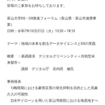
皆様のご参加をお待ちしております。
富山大学DS・DX推進フォーラム（富山県・富山市連携事
業）
日時：令和7年10月21日（火）13:20～18:10
テーマ：地域の未来を創るデータサイエンスとDXの実践
概要 ：基調講演 デジタルグリーンシティ＜共助型未
来都市＞
講師 デジタル庁 谷内田 修氏
事例発表
1)梅雨期における豪雨災害の発生抑制を目的とした気象
介入の可能性
2)水中ドローンを用いた富山湾南部における海底地すべ