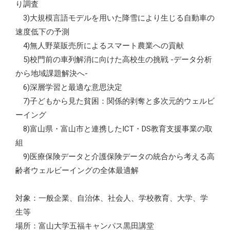
り調査
3)大規模言語モデルを用いた降雪により生じる自動車の
速度低下の予測
4)無人野菜販売所によるスマート農業への貢献
5)校門前の車列解消に向けた高校生の挑戦 -データ分析
から地域課題解決へ-
6)深層学習と最適な意思決定
7)子どもから見た貧困：関係的剥奪と多次元的ウェルビ
ーイング
8)富山県・富山市と連携したICT・DS教育支援事業の取
組
9)医療保険データと介護保険データの統合から考える高
齢者ウェルビーイングの全体最適解
対象：一般企業、自治体、社会人、学校教育、大学、学
生等
場所：富山大学五福キャンパス黒田講堂